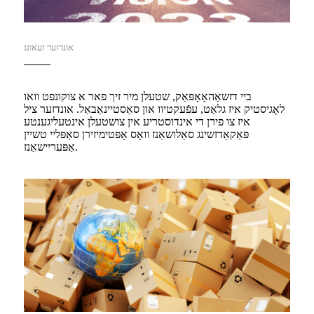
אונדזער זעאונג
ביי דזשאַהאָאָפּאַק, שטעלן מיר זיך פאר א צוקונפט וואו
לאָגיסטיק איז גלאַט, עפֿעקטיוו און סאַסטיינאַבאַל. אונדזער ציל
איז צו פירן די אינדוסטריע אין צושטעלן אינטעליגענטע
פּאַקאַדזשינג סאַלושאַנז וואָס אָפּטימיזירן סאַפּליי טשיין
אַפּעריישאַנז.