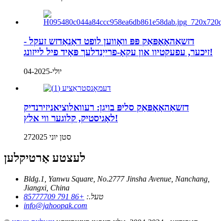
דזשאַהאָאָפּאַק פּפּ וואָווען לופט דאַנאַדזש זעקל -
זיכער, עפעקטיוו און עקאָ-פרייַנדלעך פּאָיד פיל לייזונג!
יולי-04-2025
דזשאַהאָאָפּאַק סליפּ בויגן: רעוואלוציאניזירנדיק
לאָגיסטיק, קלוגער ווי אלץ!
27סטן יוני 2025
לעצטע אַרטיקלען
Bldg.1, Yanwu Square, No.2777 Jinsha Avenue, Nanchang,
Jiangxi, China
טעל.:
+86 791 85777709
info@jahoopak.com