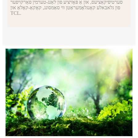
סערטיפיקאַציעס, און אַ פּאָזיציע פון ​​לאַנג-טערמין פאַרקויפער
פון גלאבאלע קאָנגלאָמעראַטן ווי סאַמסונג, קאָקאַ-קאָלאַ און
TCL.