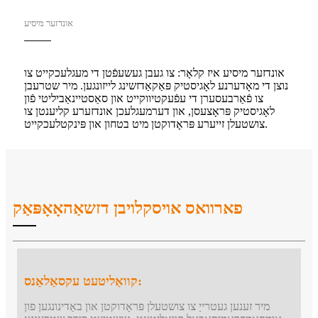
אונדזער מיסיע
אונדזער מיסיע איז קלאָר: צו געבן געשעפֿטן די מעגלעכקייט צו
נוצן די מאָדערנע לאָגיסטיק פּאַקאַדזשינג לייזונגען. מיר שטרעבן
צו פֿאַרבעסערן די עפֿעקטיווקייט און סאַסטיינאַביליטי פֿון
לאָגיסטיק פּראָצעסן, און דערמעגלעכן אונדזערע קליענטן צו
צושטעלן זייערע פּראָדוקטן מיט בטחון און פּינקטלעכקייט.
פארוואס אויסקלויבן דזשאַהאָאָפּאַק
קוואַליטעט עקסאַלאַנס:
מיר זענען געטרייַ צו צושטעלן פּראָדוקטן און באַדינונגען פון