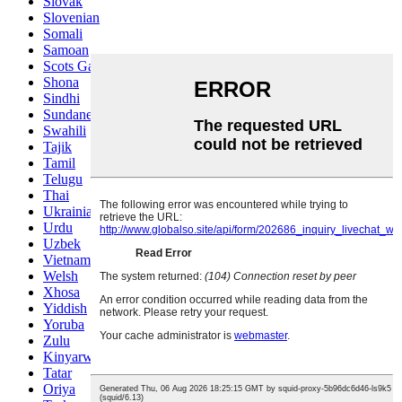
Slovak
Slovenian
Somali
Samoan
Scots Gaelic
Shona
Sindhi
Sundanese
Swahili
Tajik
Tamil
Telugu
Thai
Ukrainian
Urdu
Uzbek
Vietnamese
Welsh
Xhosa
Yiddish
Yoruba
Zulu
Kinyarwanda
Tatar
Oriya