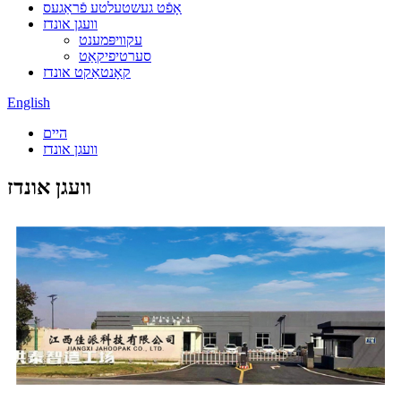
אָפֿט געשטעלטע פֿראַגעס
וועגן אונדז
עקוויפּמענט
סערטיפיקאַט
קאָנטאַקט אונדז
English
היים
וועגן אונדז
וועגן אונדז