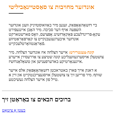
אונדזער מחויבות צו סאַסטיינאַביליטי
ביי דזשאַהאָאָפּאַק, זענען מיר באַוואוסטזיניק וועגן אונדזער
השפּעה אויף דער סביבה. מיר האָבן איינגעפירט
עקאָ-פריינדלעכע פּאַקאַדזשינג אָפּציעס, וואָס פארשטארקט
אונדזער איבערגעגעבנקייט צו קאָרפּאָראַטיווע
פֿאַראַנטוואָרטלעכקייט.
קונה-צענטרירט:
אייער הצלחה איז אונדזער הצלחה. מיר
צושטעלן אויסערגעווענליכע קונה שטיצע צו אַדרעסירן אייערע
אייגענאַרטיקע באדערפענישן און טשאַלאַנדזשיז.
א דאנק אייך פארן באטראכטן דזשאַהאָאָפּאַק אלס אייער
שותף. מיר פרייען זיך צו צושטעלן אויסגעצייכנטקייט און זיין א
טייל פון אייער הצלחה געשיכטע.
ברוכים הבאים צו באַראַטן זיך
בעטן אַ ציטאַט