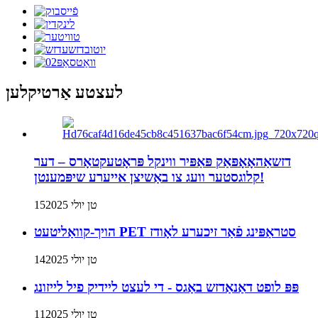
לעצטע אַרטיקלען
דזשאַהאָאָפּאַק פּאַפּיר ווינקל פּראָטעקטאָרס – דער
קלוגסטער וועג צו באַשיצן אייערע שיפּמענטן!
15טן יולי 2025
הויך-קוואַליטעט PET סטראַפּינג פֿאַר זיכערע לאָודז
14טן יולי 2025
פּפּ לופט דאַנאַדזש באַגס - די לעצט ליידיק פיל לייזונג
11טן יולי 2025