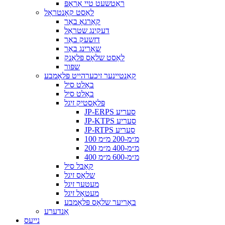
ראַטשעט טיי אַראָפּ
לאַסט קאָנטראָל
קאַרגאָ באַר
דעקינג שטראַל
דזשעק באַר
שאָרינג באַר
לאַסט שלאָס פּלאַנק
שפּור
קאַנטיינער זיכערהייט פּלאָמבע
באָלט סיל
באָלט סיל
פּלאַסטיק זיגל
JP-ERPS סעריע
JP-KTPS סעריע
JP-RTPS סעריע
100 מ״מ-200 מ״מ
200 מ״מ-400 מ״מ
400 מ״מ-600 מ״מ
קאַבל סיל
שלאָס זיגל
מעטער זיגל
מעטאַל זיגל
באַריער שלאָס פּלאָמבע
אַנדערע
נייעס