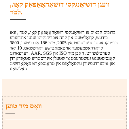
וועגן דזשיאַנגקסי דזשאַהאָאָפּאַק קאָו.,
לטד.
ברוכים הבאים צו דזשיאַנגקסי דזשאַהאָאָפּאַק קאָו., לטד., וואו
כידעש, קוואַליטעט און קונה צופֿרידנקייט זענען אונדזערע
טרייבקראַפטן. געגרינדעט אין 2005, מיט 186 אַרבעטער, 9800
קוואַדראַטמעטער אויטאָמאַטישע וואַרשטאַט, 19 יאָר
דערפאַרונג, AAR, SGS און ISO סערטיפֿיצירט, האָבן מיר
קאָנסיסטענט געשטרעבט צו שטעלן אינדוסטריע סטאַנדאַרדן
און איבערדעפֿינירן עקסאַלאַנס אין טראַנספּאָרט פּאַקאַדזשינג
סאַלושאַנז.
וואָס מיר טוען