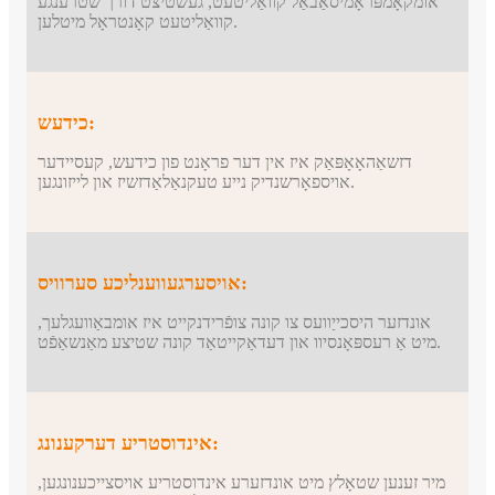
אומקאָמפּראָמיסאַבאַל קוואַליטעט, געשטיצט דורך שטרענגע
קוואַליטעט קאָנטראָל מיטלען.
כידעש:
דזשאַהאָאָפּאַק איז אין דער פראָנט פון כידעש, קעסיידער
אויספאָרשנדיק נייע טעקנאַלאַדזשיז און לייזונגען.
אויסערגעווענליכע סערוויס:
אונדזער היסכייַוועס צו קונה צופֿרידנקייט איז אומבאַוועגלעך,
מיט אַ רעספּאָנסיוו און דעדאַקייטאַד קונה שטיצע מאַנשאַפֿט.
אינדוסטריע דערקענונג:
מיר זענען שטאָלץ מיט אונדזערע אינדוסטריע אויסצייכענונגען,