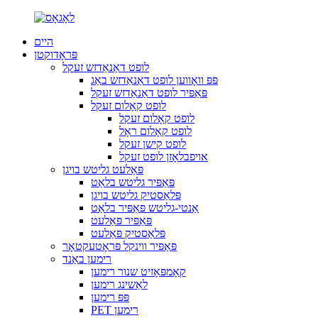
היים
פּראָדוקטן
לופט דאַנאַדזש זעקל
פּפּ וואָווען לופט דאַנאַדזש באַג
פּאַפּיר לופט דאַנאַדזש זעקל
לופט קאָלום זעקל
לופט קאָלום זעקל
לופט קאָלום ראָל
לופט קישן זעקל
אויפבלאָזן לופט זעקל
פּאַלעט גליטש בויגן
פּאַפּיר גליטש בלאַט
פּלאַסטיק גליטש בויגן
אַנטי-גליטש פּאַפּיר בלאַט
פּאַפּיר פּאַלעט
פּלאַסטיק פּאַלעט
פּאַפּיר ווינקל פּראָטעקטאָר
רימען באַנד
קאָמפּאָזיט שנור רימען
לאַשינג רימען
פּפּ רימען
PET רימען