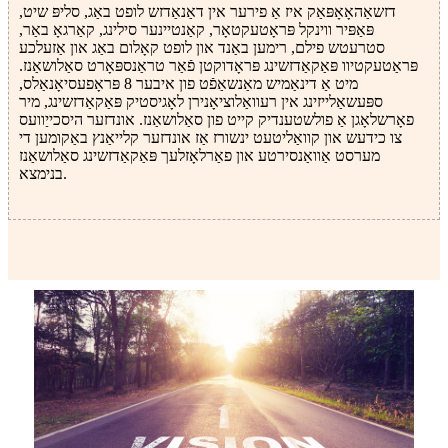
דזשאַהאָאָפּאַק איז אַ פירער אין דאַנאַדזש לופט באַג, סליפּ שיט,
פּאַפּיר ווינקל פּראָטעקטאָר, קאַנטיינער סילינג, קאַרגאָ באַר,
סטרעטש פילם, רימען באַנד און לופט קאָלום באַג און אַזעלכע
פּראַטעקטיוו פּאַקאַדזשינג פּראָדוקטן פֿאַר טראַנספּאָרט סאַלושאַנז.
מיט אַ דינאַמיש מאַנשאַפֿט פון איבער 8 פּראָפעסיאָנאַלס,
ספּעשאַלייזינג אין רעוואַלוציאָנירן לאָגיסטיק פּאַקאַדזשינג, מיר
פאָרשלאָגן אַ פולשטענדיק קייט פון סאַלושאַנז. אונדזער היסכייַוועס
צו כידעש און קוואַליטעט ינשורז אַז אונדזער קלייאַנץ באַקומען די
מערסט אַוואַנסירטע און פאַרלאָזלעך פּאַקאַדזשינג סאַלושאַנז
בנימצא.