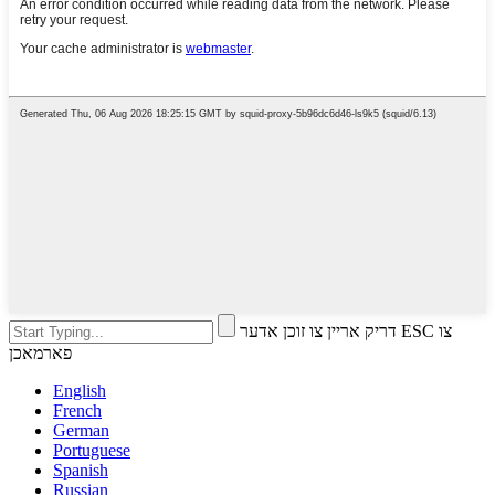
דריק אריין צו זוכן אדער ESC צו
פארמאכן
English
French
German
Portuguese
Spanish
Russian