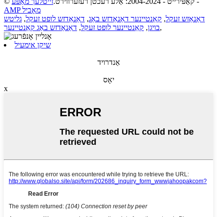
-
© קאַפּירייט - 2004-2024: אַלע רעכטן רעזערווירט.
זייטלעך מאַפּע
AMP מאָביל
דאַנאַזש זעקל
,
קאַנטיינער דאַנאַדזש באַג
,
דאַנאַדזש לופט זעקל
,
גליטש
,
בויגן
,
קאַנטיינער לופט זעקל
,
דאַנאַדזש באַג קאַנטיינער
שיקן אימעיל
אַנדרויד
יאָס
x