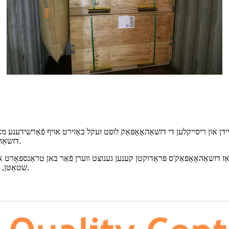
דן און ריסייקלען די דזשאַהאָאָפּאַק לופט זעקל באַזירט אויף פֿאַרשידענע מאַט
דזשאַהאָאָפּאַק פּראָמאָטירט אַ סאַסטיינאַבאַלן צוגאַנג צו פּראָדוקט אַנטוויקלונג.
שטאַטן, ווי אויך פֿאַר פּאַקאַדזשינג זאכן באַשטימט פֿאַר עקספּאָרט קיין אַמעריקע.