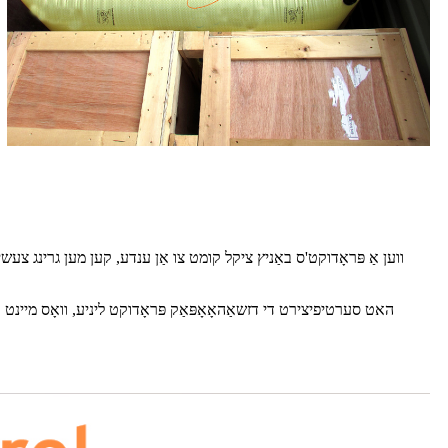
ווען אַ פּראָדוקט'ס באַניץ ציקל קומט צו אַן ענדע, קען מען גרינג צעשיי