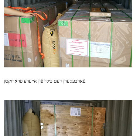
פֿאַרבעסערן דעם בילד פֿון אײַערע פּראָדוקטן.