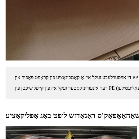
אַהאָאָפּאַק'ס דאַנאַדזש לופט באַג אַפּליקאַציע