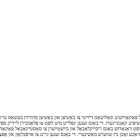
פּאַקאַדזשינג סאַלושאַנז דיזיינד צו באַשיצן און באַשיצן סחורות בעשאַס טרא
 לופֿט דאַנאַדזש באַגס ריסייקלאַבאַל און בײַשטײַערן צו סאַסטיינאַבאַל פּאַק