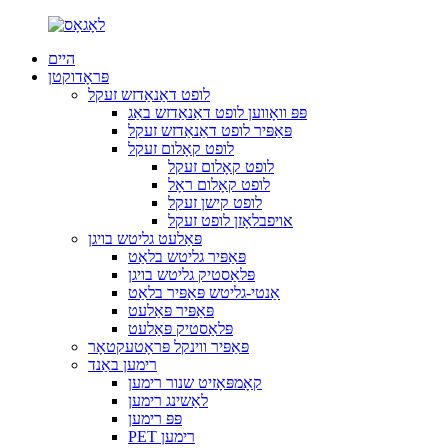
היים
פּראָדוקטן
לופט דאַנאַדזש זעקל
פּפּ וואָווען לופט דאַנאַדזש באַג
פּאַפּיר לופט דאַנאַדזש זעקל
לופט קאָלום זעקל
לופט קאָלום זעקל
לופט קאָלום ראָל
לופט קישן זעקל
אויפבלאָזן לופט זעקל
פּאַלעט גליטש בויגן
פּאַפּיר גליטש בלאַט
פּלאַסטיק גליטש בויגן
אַנטי-גליטש פּאַפּיר בלאַט
פּאַפּיר פּאַלעט
פּלאַסטיק פּאַלעט
פּאַפּיר ווינקל פּראָטעקטאָר
רימען באַנד
קאָמפּאָזיט שנור רימען
לאַשינג רימען
פּפּ רימען
PET רימען