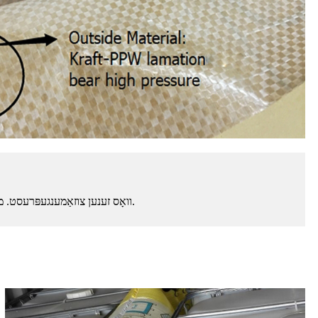
דער אינעווייניקסטער זעקל איז פון קייפל שיכטן פון PE (פּאָליעטילען) וואָס זענען צוזאַמענגעפּרעסט. מינימאַלע לופט-אַרויסלאָז, קען אויסהאַלטן הויכע דרוקן פאר א לאַנגע צייט.