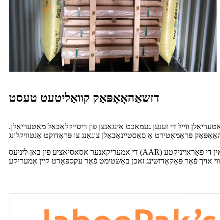
דזשאַהאָאָפּאַק קוואַליטעט טעסט
עריאַלן ווייל זיי זענען געמאַכט אינגאַנצן פון ריסייקלאַבאַל מאַטעריאַלן.
די אמעריקאנער אסאסיאציע פון ​​באן-ליניעס (AAR) האט סערטיפיצירט די דזשאַהאָאָפּאַק פּראָדוקט ליניע, וואָס מיינט אַז דזשאַהאָאָפּאַק'ס פּראָדוקטן קענען גענוצט ווערן פֿאַר באן טראַנספּאָרט אין די פאַראייניקטע