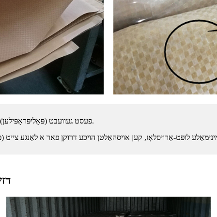
די אויסערלעכע זעקל איז אַ קאָמבינאַציע פון ​​קראַפט פּאַפּיר און PP (פּאָליפּראָפּילען) פעסט געוועבט.
דזש