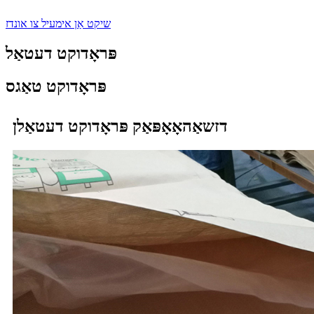
שיקט אַן אימעיל צו אונדז
פּראָדוקט דעטאַל
פּראָדוקט טאַגס
דזשאַהאָאָפּאַק פּראָדוקט דעטאַלן