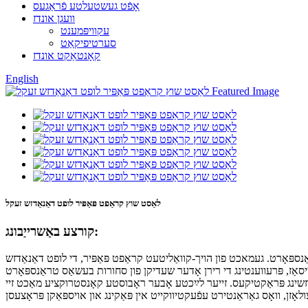
אָפֿט געשטעלטע פֿראַגעס
וועגן אונדז
עקוויפּמענט
סערטיפיקאַט
קאָנטאַקט אונדז
English
לאַסט שוץ קראַפט פּאַפּיר לופט דאַנאַדזש זעקל
קורצע באַשרייַבונג:
ַנספּאָרט. געמאכט פון הויך-קוואַליטעט קראַפט פּאַפּיר, די לופט דאַנאַדזש
אַדזשינג פּראַקטיקעס. זייער לײַכטע אָבער ראָבוסטע קאָנסטרוקציע מאַכט זיי