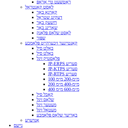
ראַטשעט טיי אַראָפּ
לאַסט קאָנטראָל
קאַרגאָ באַר
דעקינג שטראַל
דזשעק באַר
שאָרינג באַר
לאַסט שלאָס פּלאַנק
שפּור
קאַנטיינער זיכערהייט פּלאָמבע
באָלט סיל
באָלט סיל
פּלאַסטיק זיגל
JP-ERPS סעריע
JP-KTPS סעריע
JP-RTPS סעריע
100 מ״מ-200 מ״מ
200 מ״מ-400 מ״מ
400 מ״מ-600 מ״מ
קאַבל סיל
שלאָס זיגל
מעטער זיגל
מעטאַל זיגל
באַריער שלאָס פּלאָמבע
אַנדערע
נייעס