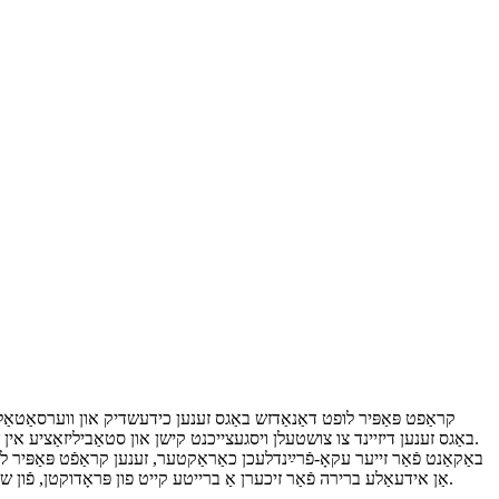
קראַפט פּאַפּיר לופט דאַנאַדזש באַגס זענען כידעשדיק און ווערסאַטאַל 
באַגס זענען דיזיינד צו צושטעלן ויסגעצייכנט קישן און סטאַביליזאַציע אין שיפּינג קאַנטיינערז. די באַגס זענען ינפלייט מיט לופט צו פּלאָמבירן ליידיק ספּייסאַז, פּרעווענטינג די רירן אָדער שעדיקן פון סחורות בעשאַס טראַנספּאָרט.
באַקאַנט פֿאַר זייער עקאָ-פֿרײַנדלעכן כאַראַקטער, זענען קראַפֿט פּאַפּיר
אַן אידעאַלע ברירה פֿאַר זיכערן אַ ברייטע קייט פון פּראָדוקטן, פֿון שוואַכע זאַכן ביז שווערע מאַשינערי. די באַגס זענען גרינג צו אויפֿבלאָזן און אָפּצולאָזן, וואָס גאַראַנטירט עפֿעקטיווקייט אין פּאַקינג און אויספּאַקן פּראָצעסן.