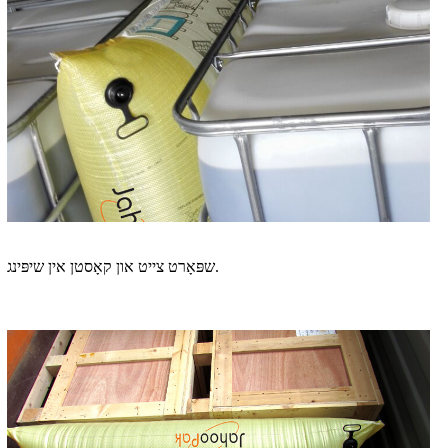
שפּאָרט צייט און קאָסטן אין שיפּינג.