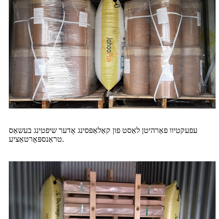
עפעקטיוו פאַרהיטן לאַסט פון קאַלאַפּסינג אָדער שיפטינג בעשאַס
טראַנספּאָרטאַציע.