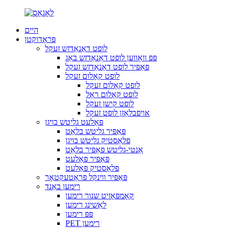
היים
פּראָדוקטן
לופט דאַנאַדזש זעקל
פּפּ וואָווען לופט דאַנאַדזש באַג
פּאַפּיר לופט דאַנאַדזש זעקל
לופט קאָלום זעקל
לופט קאָלום זעקל
לופט קאָלום ראָל
לופט קישן זעקל
אויפבלאָזן לופט זעקל
פּאַלעט גליטש בויגן
פּאַפּיר גליטש בלאַט
פּלאַסטיק גליטש בויגן
אַנטי-גליטש פּאַפּיר בלאַט
פּאַפּיר פּאַלעט
פּלאַסטיק פּאַלעט
פּאַפּיר ווינקל פּראָטעקטאָר
רימען באַנד
קאָמפּאָזיט שנור רימען
לאַשינג רימען
פּפּ רימען
PET רימען