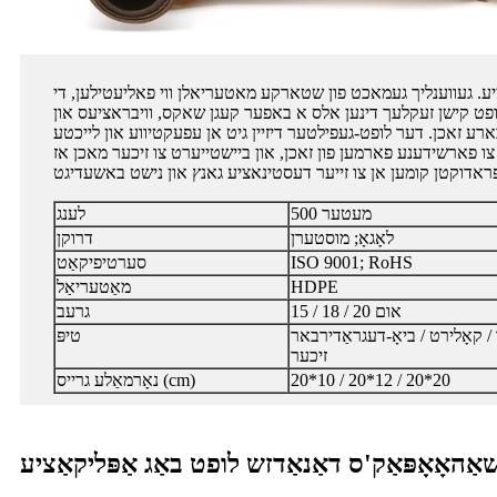
ע. געווענליך געמאכט פון שטארקע מאטעריאלן ווי פאליעטילען, די
ט קישן זעקלעך דינען אלס א באפער קעגן שאקס, וויבראציעס און
ע זאכן. דער לופט-געפילטער דיזיין גיט אן עפעקטיווע און לייכטע
צו פארשידענע פארמען פון זאכן, און ביישטייערט צו זיכער מאכן אז
500 מעטער
לענג
לאָגאָ; מוסטערן
דרוקן
ISO 9001; RoHS
סערטיפיקאַט
HDPE
מאַטעריאַל
15 / 18 / 20 אום
גרעב
 קאָלירט / ביאָ-דעגראַדירבאר / ESD-
טיפּ
זיכער
20*10 / 20*12 / 20*20
נאָרמאַלע גרייס (cm)
אַהאָאָפּאַק'ס דאַנאַדזש לופט באַג אַפּליקאַציע