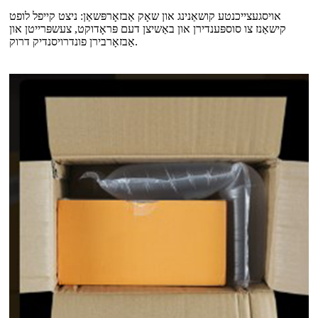
אויסגעצייכנטע קושאַנינג און שאָק אַבזאָרפּשאַן: ניצט קייפל לופט
קישאַנז צו סוספּענדירן און באַשיצן דעם פּראָדוקט, צעשפּרייטן און
אַבזאָרבירן פונדרויסנדיק דרוק.