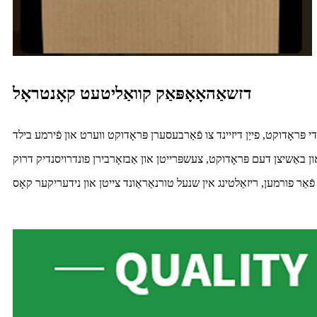
דזשאַהאָאָפּאַק קוואַליטעט קאָנטראָל