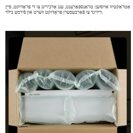
אַטראַקטיוו אויסזען: טראַנספּאַרענט, ענג אַדכירינג צו די פּראָדוקט, פייַן
דיזיינד צו פֿאַרבעסערן פּראָדוקט ווערט און פֿירמע בילד.