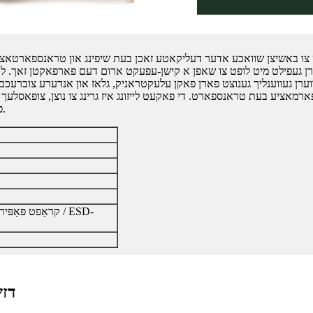
ט צו באשיצן שוואכע אדער דעליקאטע זאכן בעת ​​שיפינג און טראנספארטאצי
 געפילט מיט לופט צו שאפן א קישן-עפעקט ארום דעם פארפאקטן זאך. לופ
ערן געווענליך גענוצט פארן פאקן עלעקטראניק, גלאז און אנדערע צוברעכבאר
פארמאציע בעת טראנספארט. די פאקעט לייזונג איז גרינג צו נוצן, צופאסלעך 
פראדוקטן קומען אן צו זייער דעסטינאציע גאנץ און נישט באשעדיגט.
קראַפט פּאַפּיר /
דזש