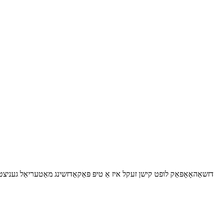
דזשאַהאָאָפּאַק לופט קישן זעקל איז אַ טיפּ פּאַקאַדזשינג מאַטעריאַל געניצט 