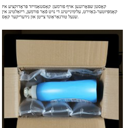
קאָסטן שפּאָרונגען אויף פורמען: קאַסטאַמייזד פּראָדוקציע איז
קאָמפּיוטער-באַזירט, עלימינייטינג די נויט פֿאַר פורמען, ריזאַלטינג אין
שנעל טורנאַראַונד צייטן און נידעריקער קאָס.