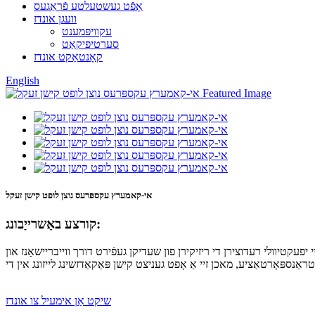
אָפֿט געשטעלטע פֿראַגעס
וועגן אונדז
עקוויפּמענט
סערטיפיקאַט
קאָנטאַקט אונדז
English
אי-קאמערץ עקספּרעס נוצן לופט קישן זעקל
קורצע באַשרייַבונג:
 יפעקטיוולי רעדוצירן די ריזיקירן פון שעדיקן געפֿירט דורך ווייבריישאַנז און
שיקט אַן אימעיל צו אונדז