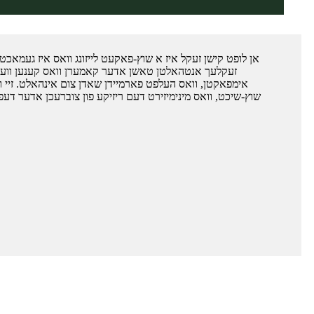
אן לופט קישן זעקל איז א שוץ-פאקעט לייזונג וואס איז געמאכ
זעקלעך אנטהאלטן טאשן אדער קאמערן וואס קענען ווערן
אימפאקטן, וואס העלפט פארמיידן שאדן צום אינהאלט. זיי וו
שוץ-שיכט, וואס מינימיזירט דעם ריזיקע פון ​​צוברעכן אדער דע