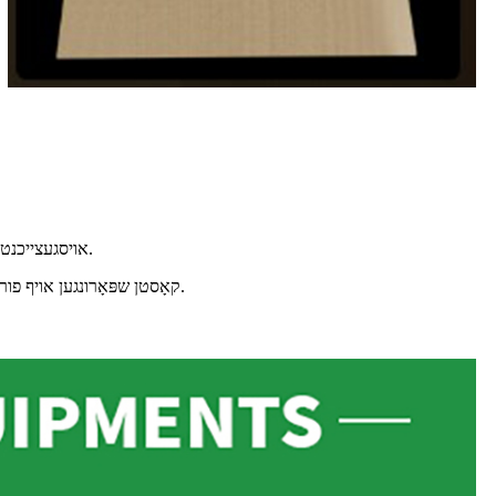
אויסגעצייכנטע קושאַנינג און שאָק אַבזאָרפּשאַן: ניצט קייפל לופט קישאַנז צו סוספּענדירן און באַשיצן דעם פּראָדוקט, צעשפּרייטן און אַבזאָרבירן פונדרויסנדיק דרוק.
קאָסטן שפּאָרונגען אויף פורמען: קאַסטאַמייזד פּראָדוקציע איז קאָמפּיוטער-באַזירט, עלימינייטינג די נויט פֿאַר פורמען, ריזאַלטינג אין שנעל טורנאַראַונד צייטן און נידעריקער קאָס.