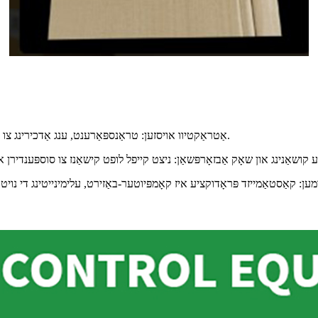
אַטראַקטיוו אויסזען: טראַנספּאַרענט, ענג אַדכירינג צו די פּראָדוקט, פייַן דיזיינד צו פֿאַרבעסערן פּראָדוקט ווערט און פֿירמע בילד.