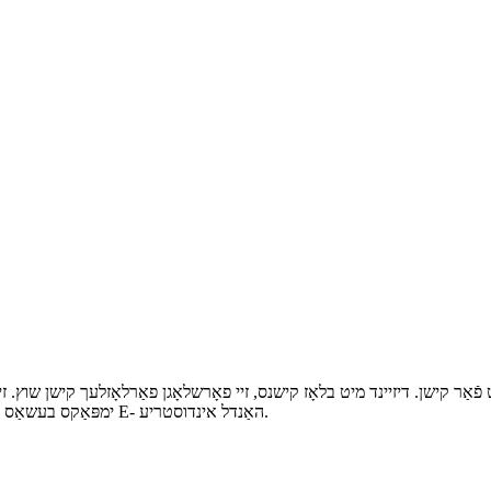
פֿאַר קישן. דיזיינד מיט בלאָז קישנס, זיי פאָרשלאָגן פאַרלאָזלעך קישן שוץ. זיי
ימפּאַקס בעשאַס טראַנספּאָרטאַציע, מאכן זיי אַ אָפט געניצט קישן פּאַקאַדזשינג לייזונג אין די E- האַנדל אינדוסטריע.