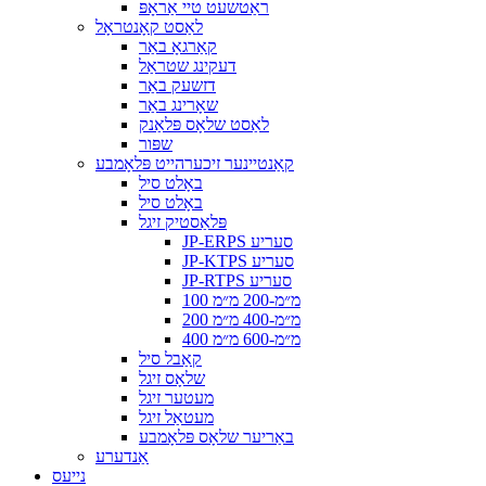
ראַטשעט טיי אַראָפּ
לאַסט קאָנטראָל
קאַרגאָ באַר
דעקינג שטראַל
דזשעק באַר
שאָרינג באַר
לאַסט שלאָס פּלאַנק
שפּור
קאַנטיינער זיכערהייט פּלאָמבע
באָלט סיל
באָלט סיל
פּלאַסטיק זיגל
JP-ERPS סעריע
JP-KTPS סעריע
JP-RTPS סעריע
100 מ״מ-200 מ״מ
200 מ״מ-400 מ״מ
400 מ״מ-600 מ״מ
קאַבל סיל
שלאָס זיגל
מעטער זיגל
מעטאַל זיגל
באַריער שלאָס פּלאָמבע
אַנדערע
נייעס